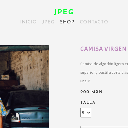
JPEG
INICIO
JPEG
SHOP
CONTACTO
CAMISA VIRGEN
Camisa de algodón ligero en 
superior y bastilla corte cl
una M.
900 MXN
TALLA