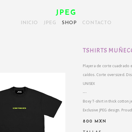
JPEG
INICIO
JPEG
SHOP
CONTACTO
TSHIRTS MUÑEC
Playera de corte cuadrado 
caídos. Corte oversized. Di
UNISEX
---
Boxy T-shirt in thick cotton
Exclusive JPEG design. Proud
800 MXN