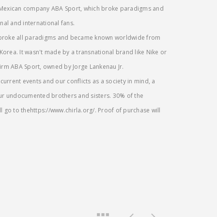
 Mexican company ABA Sport, which broke paradigms and
nal and international fans.
 broke all paradigms and became known worldwide from
 Korea. It wasn't made by a transnational brand like Nike or
firm ABA Sport, owned by Jorge Lankenau Jr.
h current events and our conflicts as a society in mind, a
our undocumented brothers and sisters. 30% of the
l go to thehttps://www.chirla.org/. Proof of purchase will