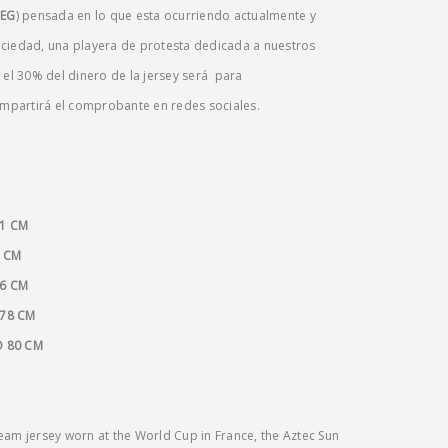
PEG
) pensada en lo que esta ocurriendo actualmente y
ociedad, una playera de protesta dedicada a nuestros
l 30% del dinero de la jersey será para
mpartirá el comprobante en redes sociales.
1 CM
3 CM
76 CM
 78 CM
O 80 CM
eam jersey worn at the World Cup in France, the Aztec Sun