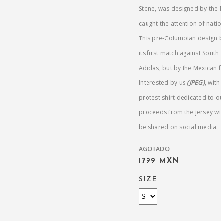
Stone, was designed by the
caught the attention of natio
This pre-Columbian design
its first match against South
Adidas, but by the Mexican 
Interested by us
(JPEG)
, wit
protest shirt dedicated to 
proceeds from the jersey wil
be shared on social media.
AGOTADO
1799 MXN
SIZE