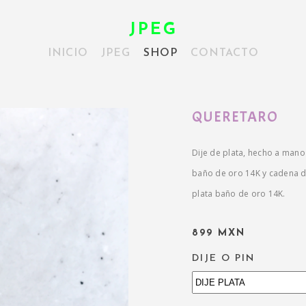
JPEG
INICIO
JPEG
SHOP
CONTACTO
QUERETARO
Dije de plata, hecho a mano
baño de oro 14K y cadena de
plata baño de oro 14K.
899 MXN
DIJE O PIN