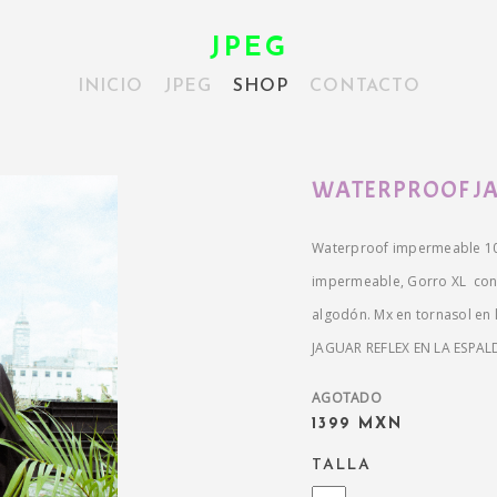
JPEG
INICIO
JPEG
SHOP
CONTACTO
WATERPROOF J
Waterproof impermeable 100
impermeable, Gorro XL con c
algodón. Mx en tornasol en l
JAGUAR REFLEX EN LA ESPAL
AGOTADO
1399 MXN
TALLA